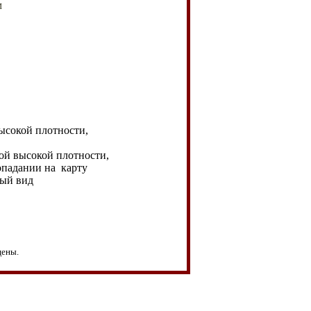
м
высокой плотности,
ой высокой плотности,
опадании на карту
тый вид
щены.