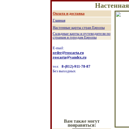
Настенная
О
плата и доставка
Главная
Настенные к
арты стран Европы
Складные карты и путеводители по
странам и городам Европы
E-mail:
order@roscarta.ru
roscarta@yandex.ru
тел:
8
-
(8
12
)
-911-78-87
Б
ез выходных
Вам также могут
понравиться: