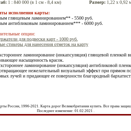
аб
:
1 :
84
0 000 (
в 1 см - 8,4 км)
Размер
:
1,
22
х 0,92 
нты исполнения карты:
ным глянцевым ламинированием** - 5500 руб.
ным антибликовым ламинированием*** - 6000 руб.
ительные опции:
ржатели для подвески карт - 1000 руб.
ые стикеры для нанесения отметок на карту
стороннее ламинирование (инкапсуляция) глянцевой пленкой 
ивающее
насыщенность красок.
ухстороннее ламинирование (инкапсуляция) антибликовой пленк
отвращающее нежелательный
визуальный эффект при прямом п
овых лучей и придающее ее поверхности благородный бархатис
рты России, 1996-2021. Карта дорог Великобритании купить. Все права защи
Последнее изменение:
01.02.2021
.