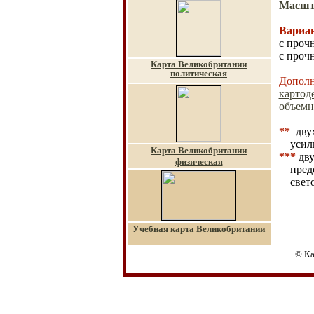
Масшт
Вариа
с проч
с проч
Карта Великобритании
политическая
Дополн
картоде
объемн
**
двух
усил
Карта Великобритании
***
дв
физическая
пред
свет
Учебная карта Великобритании
© Ка