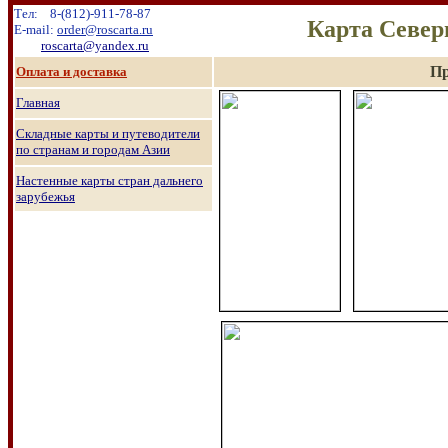
Тел:
8
-
(8
12
)
-911-78-87
Карта
Север
E-mail:
order@roscarta.ru
roscarta@yandex.ru
Пр
О
плата и доставка
Главная
Складные карты и путеводители
по странам и городам Азии
Настенные к
арты стран дальнего
зарубежья