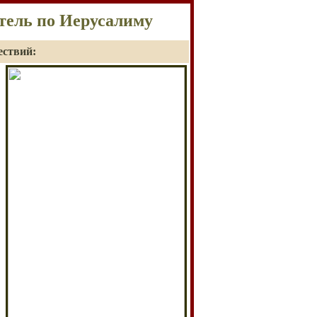
тель по Иерусалиму
ествий: