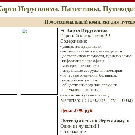
арта Иерусалима. Палестины. Путеводи
Профессиональный комплект для путеш
◄
Карта Иерусалима
Европейское качество!!!
Содержание:
-
улицы, площади, парки
-
автомобильные и железные дороги
-
достопримечательности, туристические
информационные офисы
-
молодежные хостелы
- спортивные сооружения, зоопарки
-
почтовые отделения, больницы,
полицейские участки
- общественные здания, паркинги
-
промышленные зоны
- алфавитный указатель улиц
Масштаб:
1
: 10
000
(в 1 см -
100 м)
Цена
:
279
0
руб.
Путеводитель по Иерусалиму
►
Один из лучших!!!
Содержание: