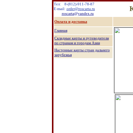
Тел:
8
-
(8
12
)
-911-78-87
К
E-mail:
order@roscarta.ru
roscarta@yandex.ru
О
плата и доставка
Главная
Складные карты и путеводители
по странам и городам Азии
Настенные к
арты стран дальнего
зарубежья