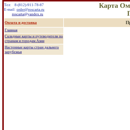
Карта Ом
Тел:
8
-
(8
12
)
-911-78-87
E-mail:
order@roscarta.ru
roscarta@yandex.ru
П
О
плата и доставка
Главная
Складные карты и путеводители по
странам и городам Азии
Настенные к
арты стран дальнего
зарубежья