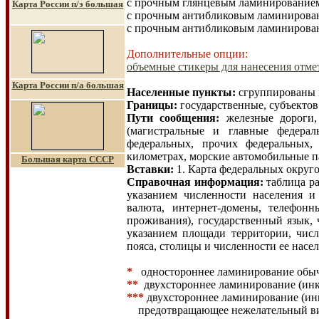
с прочным глянцевым ламинированием*
Карта России п/э большая
с прочным антибликовым ламинирован
с прочным антибликовым ламинировани
Дополнительные опции:
объемные стикеры для нанесения отмет
Карта России п/а большая
Населенные пункты:
сгруппированы п
Границы
:
государственные, субъекто
Пути сообщения
:
железные дороги
(магистральные и главные федерал
федеральных, прочих федеральных,
километрах, морские автомобильные п
Большая карта СССР
Вставки:
1. Карта федеральных округо
Справочная информация
:
таблица ра
указанием численности населения и
валюта, интернет-домены, телефонн
проживания), государственный язык, 
указанием площади территории, числ
пояса, столицы и численности ее насел
*
одностороннее ламинирование обы
**
двухстороннее ламинирование (инк
***
двухстороннее ламинирование (ин
предотвращающее нежелательный
в