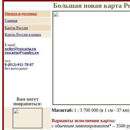
Большая новая карта Р
О
плата и доставка
Главная
Карты России
Карты России в рамах
E-mail:
order@roscarta.ru
roscarta@yandex.ru
тел:
8
-
(8
12
)
-911-78-87
Без выходных
Вам могут
понравиться:
Масштаб
:
1 :
3 7
00 000
(в 1 см - 37 км
Варианты исполнения карты:
с обычным ламинированием* – 3500 р