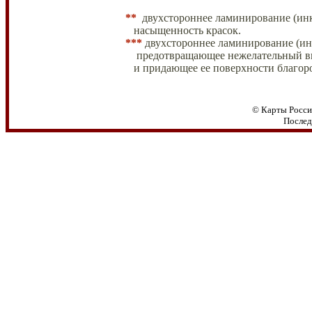
**
двухстороннее ламинирование (инк
насыщенность красок.
***
двухстороннее ламинирование (ин
предотвращающее нежелательный
в
и
придающее
ее поверхности благор
© Карты Росси
Послед