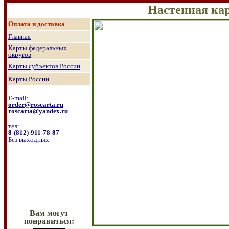
Настенная карта 
О
плата и доставка
Главная
Карты федеральных
округов
Карты субъектов России
Карты России
E-mail:
order@roscarta.ru
roscarta@yandex.ru
тел:
8
-
(8
12
)
-911-78-87
Без выходных
Вам могут
понравиться: