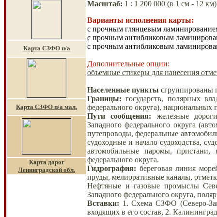
Масштаб
:
1 : 1 200 000
(в 1 см - 12
Варианты исполнения карты:
с прочным глянцевым ламинированием
с прочным антибликовым ламиниров
с прочным антибликовым ламинирован
Карта СЗФО
п/а
Дополнительные опции:
объемные стикеры для нанесения отме
Населенные пункты
сгруппированы п
Границы
:
государств, полярных вла
Карта СЗФО п/а мал.
федерального округа), национальных п
Пути сообщения
:
железные дороги 
Западного федерального округа (авт
путепроводы, федеральные автомобиль
судоходные и начало судоходства, су
автомобильные паромы, пристани, 
федерального округа.
Карта дорог
Гидрография
:
береговая линия море
Ленинградской обл.
пруды, мелиоративные каналы, отметки
Нефтяные и газовые промыслы Севе
Западного федерального округа, поля
Вставки
:
1. Схема СЗФО (Северо-За
входящих в его состав, 2. Калинингра