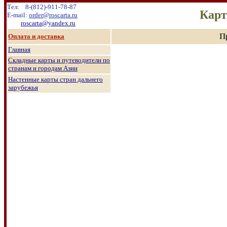
Тел:
8
-
(8
12
)
-911-78-87
Карт
E-mail:
order@roscarta.ru
roscarta@yandex.ru
П
О
плата и доставка
Главная
Складные карты и путеводители по
странам и городам Азии
Настенные к
арты стран дальнего
зарубежья