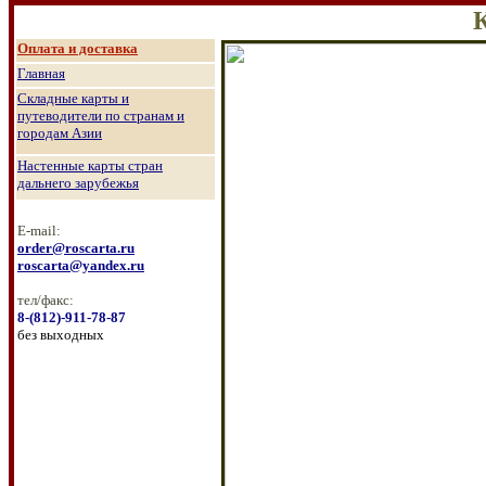
О
плата и доставка
Главная
Складные карты и
путеводители по странам и
городам Азии
Настенные к
арты стран
дальнего зарубежья
E-mail:
order@roscarta.ru
roscarta@yandex.ru
тел/факс:
8
-
(8
12
)
-911-78-87
без выходных