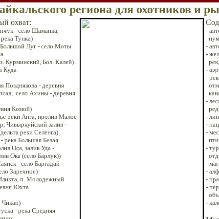
айкальского региона
для охотников и р
ый охват:
Сод
Анчук - село Шаманка,
-
авт
- река Тунка)
нум
 Большой Луг - село Моты
-
авт
ка
-
жел
з. Курминский, Бол. Калей)
рек
а Куда
- аэ
- ре
ня Позднякова - деревня
отм
псал,
село Ахины - деревня
кан
- ле
евня Комой)
ред
тье реки Анга, пролив Малое
-
лин
р, Чивыркуйский залив -
- на
 дельта реки Селенга)
- ме
 - река Большая Белая
пти
алив Оса, залив Уда -
- ту
ив Ока (село Барлук))
отд
Саянск - село Баргадай
- ма
ело Заречное)
- ал
а Иликта, п. Молодежный
- пр
ревня Юхта
- пе
объ
о Чикан)
- ка
гуска - река Средняя
анно