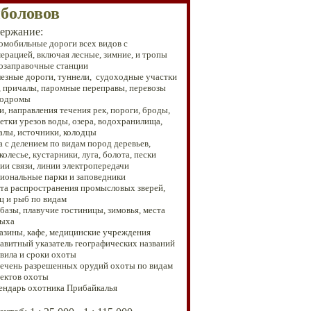
ыболовов
ержание:
омобильные дороги всех видов
с
ерацией
,
включая лесные, зимние, и тропы
озаправочные станции
езные дороги, туннели, судоходные участки
, причалы, паромные переправы, перевозы
родромы
ки, направления течения рек, пороги, броды,
етки урезов воды, озера, водохранилища,
алы, источники, колодцы
са с делением по видам пород деревьев,
колесье, кустарники, луга, болота, пески
ии связи, линии электропередачи
циональные парки и заповедники
ста распространения промысловых зверей,
ц и рыб по видам
рбазы, плавучие гостиницы, зимовья, места
ыха
газины, кафе, медицинские учреждения
фавитный указатель географических названий
авила и сроки охоты
речень разрешенных орудий охоты по видам
ектов охоты
лендарь охотника Прибайкалья