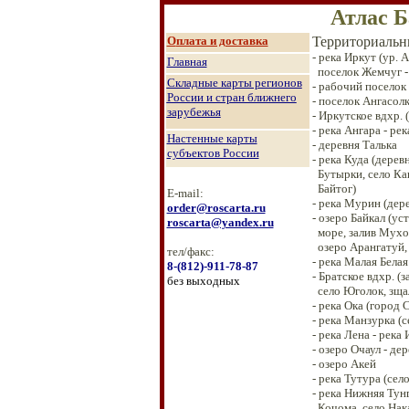
Атлас Б
О
плата и доставка
Территориальн
- река Иркут (ур. 
Главная
поселок Жемчуг
Складные карты регионов
-
рабочий поселок
России и стран ближнего
-
поселок Ангасол
зарубежья
-
Иркутское вдхр. (
-
река Ангара - рек
Настенные к
арты
-
деревня Талька
субъектов России
-
река Куда (дерев
Бутырки, село Ка
Байтог)
E-mail:
- река Мурин (дер
order@roscarta.ru
- озеро Байкал (ус
roscarta@yandex.ru
море,
залив Мухо
озеро Арангатуй,
тел/факс:
- река Малая Белая
8
-
(8
12
)
-911-78-87
- Братское вдхр. (з
без выходных
село Юголок, зщал
- река Ока (город 
- река Манзурка (с
- река Лена - рек
- озеро Очаул - де
- озеро Акей
- река Тутура (сел
- река Нижняя Тун
Кочома, село Нак