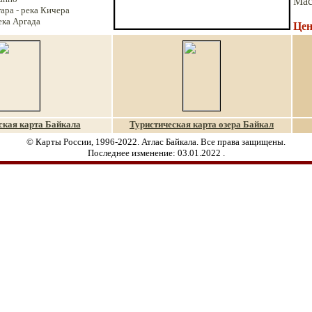
Мас
ара - река Кичера
река Аргада
Цен
ская карта Байкала
Туристическая карта о
зера Байкал
© Карты России, 1996-2022. Атлас Байкала. Все права защищены.
Последнее изменение:
03.01.2022
.