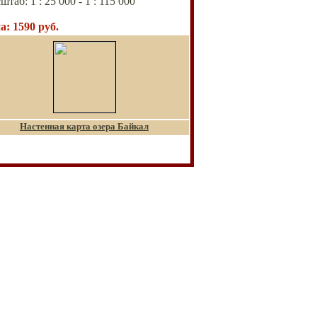
штаб:
1
:
25 000 - 1
: 115 000
а
:
1590
руб.
Настенная карта озера Байкал