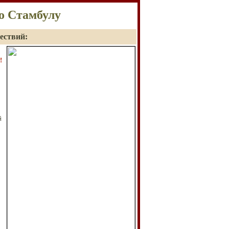
о Стамбулу
ествий:
!
й