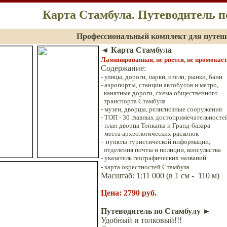
Карта Стамбула. Путеводитель п
Профессиональный комплект для путеш
◄
Карта Стамбула
Ламинированная, не рвется, не промокает
Содержание:
-
улицы, дороги, парки, отели, рынки, бани
-
аэропорты, станции автобусов и метро,
канатные дороги, схема общественного
транспорта Стамбула
-
музеи, дворцы, религиозные сооружения
- ТОП - 30 главных достопримечательносте
- план дворца Топкапы и Гранд-базара
-
места археологических раскопок
- пункты туристической информации,
отделения почты и полиции, консульства
-
указатель географических названий
-
карта окрестностей Стамбула
Масштаб:
1
:
11 000
(в 1 см
-
110
м)
Цена
:
2790
руб.
Путеводитель по Стамбулу
►
Удобный и толковый!!!