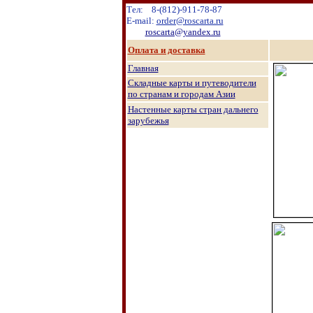
Тел:
8
-
(8
12
)
-911-78-87
E-mail:
order@roscarta.ru
roscarta@yandex.ru
О
плата и доставка
Главная
Складные карты и путеводители
по странам и городам Азии
Настенные к
арты стран дальнего
зарубежья