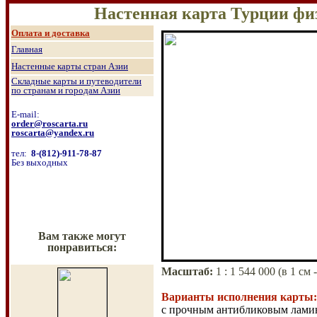
Настенная карта Турции физ
О
плата и доставка
Главная
Настенные к
арты стран Азии
Складные к
арты и путеводители
по странам и городам Азии
E-mail:
order@roscarta.ru
roscarta@yandex.ru
тел:
8
-
(8
12
)
-911-78-87
Б
ез выходных
Вам также могут
понравиться:
Масштаб
:
1 :
1 544
000 (
в 1 см
Варианты исполнения карты:
с прочным антибликовым ламин