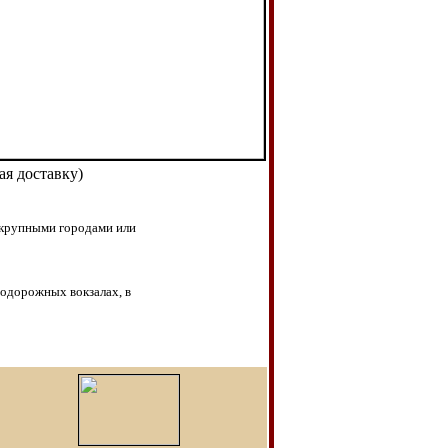
ая доставку)
у крупными городами или
нодорожных вокзалах, в