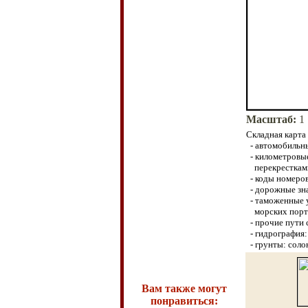
Масштаб
:
1 
Складная карта
- автомобильн
- километровы
перекресткам
- коды номеро
-
дорожные зна
- таможенные 
морских порт
- прочие пути 
- гидрография
:
- грунты
:
солон
Вам также могут
понравиться: