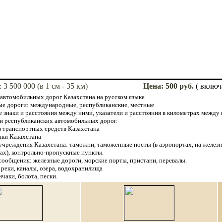
:
3 50
0 000
(в 1 см - 35 км)
Цена
:
5
00
руб.
( включ
 автомобильных дорог Казахстана на русском языке
ые дороги:
международные, республиканские, местные
е знаки и расстояния между ними, указатели и расстояния в километрах межд
и республиканских автомобильных дорог.
в транспортных средств Казахстана
ки Казахстана
учреждения Казахстана
:
таможни, таможенные посты (в аэропортах, на желез
ах), контрольно-пропускные пункты.
сообщения:
железные дороги, морские порты, пристани, перевалы.
реки, каналы, озера, водохранилища
чаки, болота, пески.