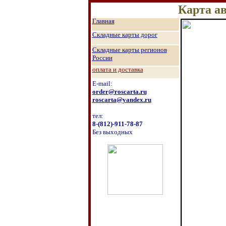
Карта а
Главная
Складные карты дорог
Складные карты р
егионов
России
оплата и доставка
E-mail:
order@roscarta.ru
roscarta@yandex.ru
тел:
8
-
(8
12
)
-911-78-87
Без выходных