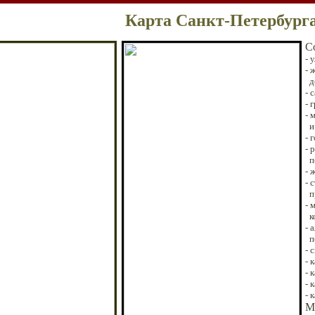
Карта Санкт-Петербург
С
-
у
-
ж
д
-
с
- 
- 
и 
- 
- 
пе
-
ж
- 
п
- 
ко
- 
по
-
с
- 
-
к
-
к
- 
М