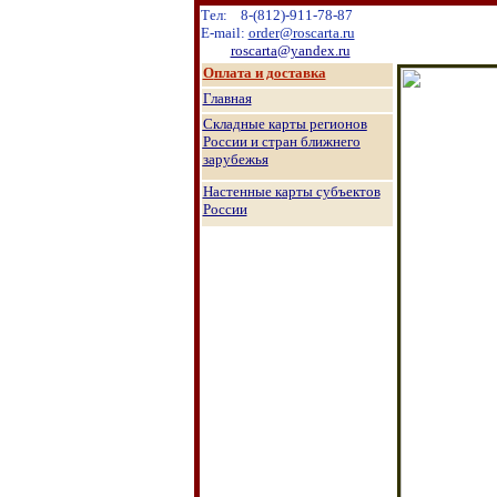
Тел:
8
-
(8
12
)
-911-78-87
E-mail:
order@roscarta.ru
roscarta@yandex.ru
О
плата и доставка
Главная
Складные карты регионов
России и стран ближнего
зарубежья
Настенные к
арты субъектов
России