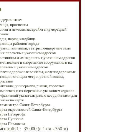
а
одержание:
лицы, проспекты
илая и нежилая застройка с нумерацией
омов
ады, парки, кладбища
границы районов города
музеи, памятники, театры, концертные залы
их перечень с указанием адресов
гостиницы и их перечень с указанием адресов
религиозные и спортивные сооружения и их
речень с указанием адресов
елезнодорожные вокзалы, железнодорожные
станции, станции метро, речной вокзал,
ристани
магазины, универмаги, рынки, торговые
мплексы и их перечень с указанием адресов
алфавитный указатель улиц с координатами для
иска на карте
хема метро Санкт-Петербурга
карта окрестностей Санкт-Петербурга
арта Петергофа
арта Пушкина
карта Павловска
асштаб:
1
: 35
000
(в 1 см - 350 м)