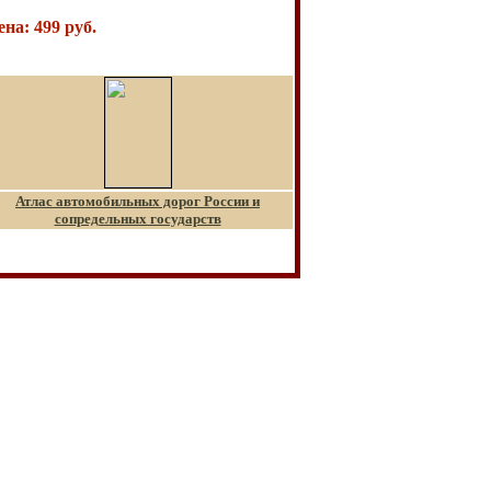
ена
: 4
99
руб.
Атлас автомобильных дорог России и
сопредельных государств