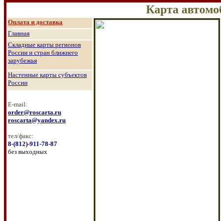
Карта автом
О
плата и доставка
Главная
Складные карты регионов
России и стран ближнего
зарубежья
Настенные к
арты субъектов
России
E-mail:
order@roscarta.ru
roscarta@yandex.ru
тел/факс:
8
-
(8
12
)
-911-78-87
без выходных